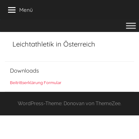
Zum
Menü
Inhalt
springen
Leichtathletik in Österreich
Downloads
Beitrittserklärung Formular
WordPress-Theme: Donovan von ThemeZee.