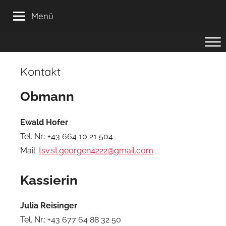
Zum
Menü
Inhalt
springen
Kontakt
Obmann
Ewald Hofer
Tel. Nr.: +43 664 10 21 504
Mail:
tsv.st.georgen4222@gmail.com
Kassierin
Julia Reisinger
Tel. Nr.: +43 677 64 88 32 50